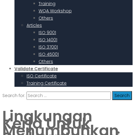
Training
WQA Workshop
Others
Articles
ISO 9001
ISO 14001
ISO 37001
ISO 45001
Others
Validate Certificate
ISO Certificate
Training Certificate
Search for:
Lingkungan
Kerja Untuk
Menumbuhkan