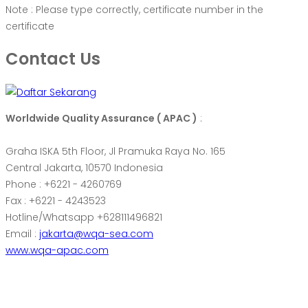
Note : Please type correctly, certificate number in the
certificate
Contact Us
Worldwide Quality Assurance ( APAC )
:
Graha ISKA 5th Floor, Jl Pramuka Raya No. 165
Central Jakarta, 10570 Indonesia
Phone : +6221 - 4260769
Fax : +6221 - 4243523
Hotline/Whatsapp +628111496821
Email :
jakarta@wqa-sea.com
www.wqa-apac.com