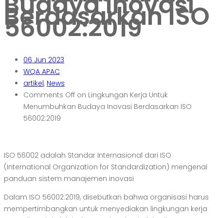
Budaya Inovasi
Berdasarkan ISO
56002:2019
06
Jun 2023
WQA APAC
artikel
,
News
Comments Off
on Lingkungan Kerja Untuk
Menumbuhkan Budaya Inovasi Berdasarkan ISO
56002:2019
ISO 56002 adalah Standar Internasional dari ISO
(International Organization for Standardization) mengenai
panduan sistem manajemen inovasi
Dalam ISO 56002:2019, disebutkan bahwa organisasi harus
mempertimbangkan untuk menyediakan lingkungan kerja