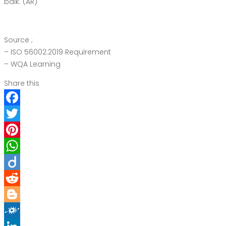
baik. (AR)
Source ;
– ISO 56002:2019 Requirement
– WQA Learning
Share this
Facebook
Twitter
Pinterest
WhatsApp
Diigo
Reddit
Blogger