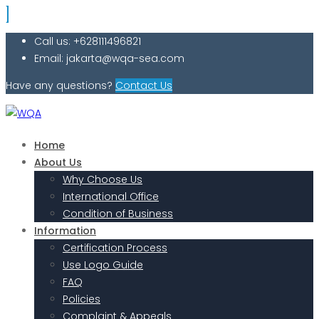
Call us: +628111496821
Email: jakarta@wqa-sea.com
Have any questions?
Contact Us
Home
About Us
Why Choose Us
International Office
Condition of Business
Information
Certification Process
Use Logo Guide
FAQ
Policies
Complaint & Appeals