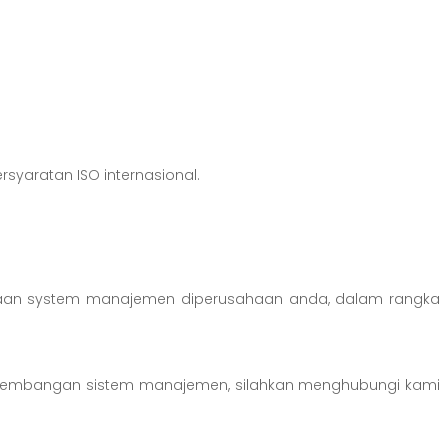
syaratan ISO internasional.
anaan system manajemen diperusahaan anda, dalam rangka
engembangan sistem manajemen, silahkan menghubungi kami