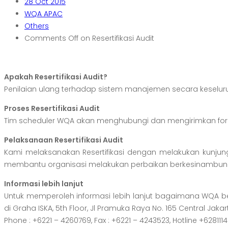
28
Oct 2015
WQA APAC
Others
Comments Off
on Resertifikasi Audit
Apakah Resertifikasi Audit?
Penilaian ulang terhadap sistem manajemen secara keseluruha
Proses Resertifikasi Audit
Tim scheduler WQA akan menghubungi dan mengirimkan formuli
Pelaksanaan Resertifikasi Audit
Kami melaksanakan Resertifikasi dengan melakukan kunj
membantu organisasi melakukan perbaikan berkesinambun
Informasi lebih lanjut
Untuk memperoleh informasi lebih lanjut bagaimana WQA 
di Graha ISKA, 5th Floor, Jl Pramuka Raya No. 165 Central Jakar
Phone : +6221 – 4260769, Fax : +6221 – 4243523, Hotline +6281