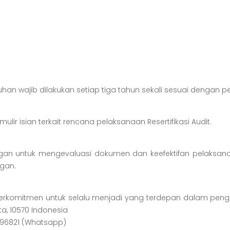
n wajib dilakukan setiap tiga tahun sekali sesuai dengan per
r isian terkait rencana pelaksanaan Resertifikasi Audit.
ungan untuk mengevaluasi dokumen dan keefektifan pelaks
gan.
berkomitmen untuk selalu menjadi yang terdepan dalam p
ta, 10570 Indonesia
11496821 (Whatsapp)