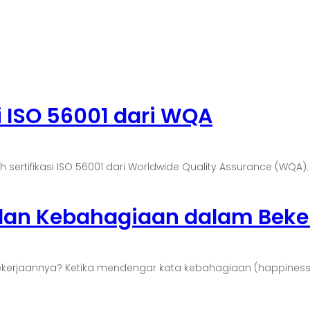
i ISO 56001 dari WQA
tifikasi ISO 56001 dari Worldwide Quality Assurance (WQA). Sert
 dan Kebahagiaan dalam Beke
Pekerjaannya? Ketika mendengar kata kebahagiaan (happines