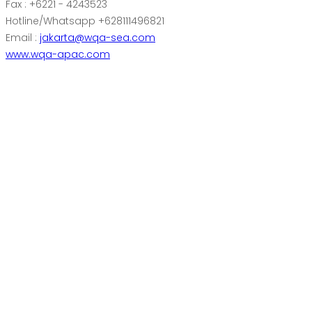
Fax : +6221 - 4243523
Hotline/Whatsapp +628111496821
Email :
jakarta@wqa-sea.com
www.wqa-apac.com