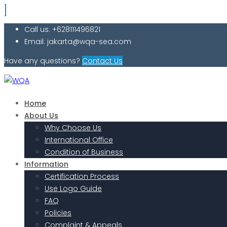
Call us: +628111496821
Email: jakarta@wqa-sea.com
Have any questions?
Contact Us
Home
About Us
Why Choose Us
International Office
Condition of Business
Information
Certification Process
Use Logo Guide
FAQ
Policies
Complaint & Appeals