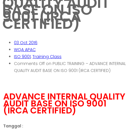
QUALITY AUDIT
BASE ON ISO
9001 (IRCA
CERTIFIED)
03
Oct 2016
WQA APAC
ISO 9001
,
Training Class
Comments Off
on PUBLIC TRAINING – ADVANCE INTERNAL
QUALITY AUDIT BASE ON ISO 9001 (IRCA CERTIFIED)
ADVANCE INTERNAL QUALITY
AUDIT BASE ON ISO 9001
(IRCA CERTIFIED)
Tanggal :