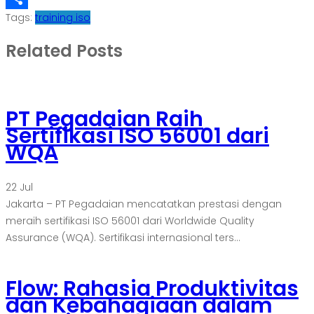
Tags:
training iso
Share
Related Posts
PT Pegadaian Raih
Sertifikasi ISO 56001 dari
WQA
22
Jul
Jakarta – PT Pegadaian mencatatkan prestasi dengan
meraih sertifikasi ISO 56001 dari Worldwide Quality
Assurance (WQA). Sertifikasi internasional ters...
Flow: Rahasia Produktivitas
dan Kebahagiaan dalam