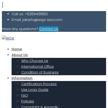
Call us: +628111496821
Email: jakarta@wqa-sea.com
Have any questions?
Contact Us
Home
About Us
Why Choose Us
International Office
Condition of Business
Information
Certification Process
Use Logo Guide
FAQ
Policies
Complaint & Appeals