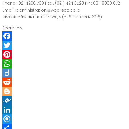
Phone : 021 4260 769 Fax . (021) 424 3523 HP : 0811 8800 672
Email : administration@wqa-sea.co.id
DISKON 50% UNTUK KLIEN WQA (5-6 OKTOBER 2016)
Share this
Facebook
Twitter
Pinterest
WhatsApp
Diigo
Reddit
Blogger
Folkd
LinkedIn
Refind