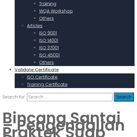
Training
WQA Workshop
Others
Articles
ISO 9001
ISO 14001
ISO 37001
ISO 45001
Others
Validate Certificate
ISO Certificate
Training Certificate
Search for:
Bincang Santai
– Pengendalian
Praktek Suap