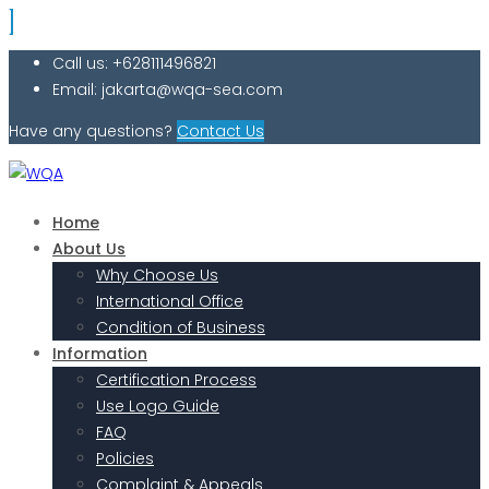
Call us: +628111496821
Email: jakarta@wqa-sea.com
Have any questions?
Contact Us
Home
About Us
Why Choose Us
International Office
Condition of Business
Information
Certification Process
Use Logo Guide
FAQ
Policies
Complaint & Appeals