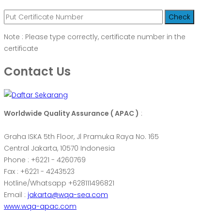
Note : Please type correctly, certificate number in the
certificate
Contact Us
Worldwide Quality Assurance ( APAC )
:
Graha ISKA 5th Floor, Jl Pramuka Raya No. 165
Central Jakarta, 10570 Indonesia
Phone : +6221 - 4260769
Fax : +6221 - 4243523
Hotline/Whatsapp +628111496821
Email :
jakarta@wqa-sea.com
www.wqa-apac.com