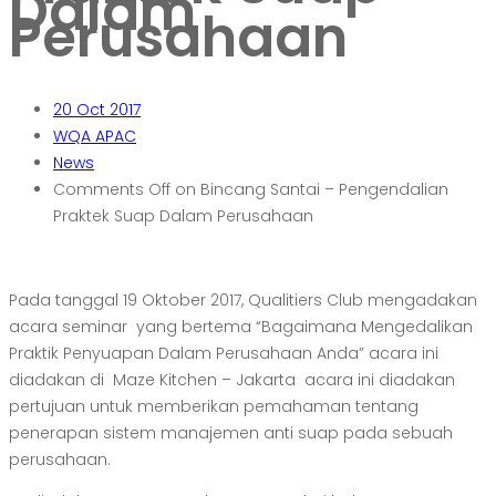
Dalam
Perusahaan
20
Oct 2017
WQA APAC
News
Comments Off
on Bincang Santai – Pengendalian
Praktek Suap Dalam Perusahaan
Pada tanggal 19 Oktober 2017, Qualitiers Club mengadakan
acara seminar yang bertema “Bagaimana Mengedalikan
Praktik Penyuapan Dalam Perusahaan Anda” acara ini
diadakan di Maze Kitchen – Jakarta acara ini diadakan
pertujuan untuk memberikan pemahaman tentang
penerapan sistem manajemen anti suap pada sebuah
perusahaan.