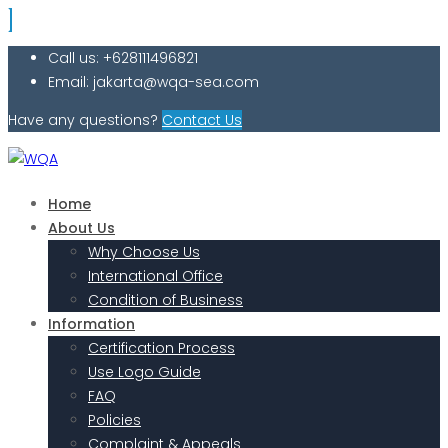
Call us: +628111496821
Email: jakarta@wqa-sea.com
Have any questions?
Contact Us
Home
About Us
Why Choose Us
International Office
Condition of Business
Information
Certification Process
Use Logo Guide
FAQ
Policies
Complaint & Appeals