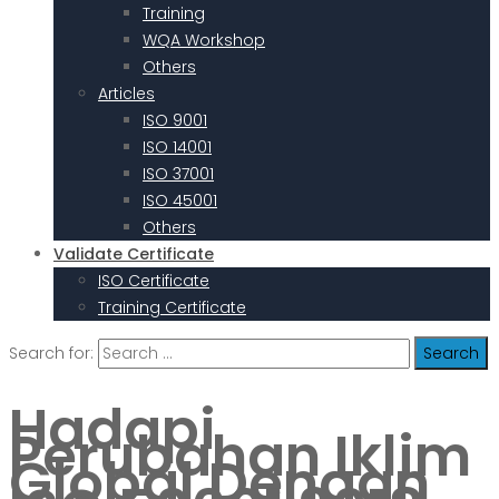
Training
WQA Workshop
Others
Articles
ISO 9001
ISO 14001
ISO 37001
ISO 45001
Others
Validate Certificate
ISO Certificate
Training Certificate
Search for:
Hadapi
Perubahan Iklim
Global Dengan