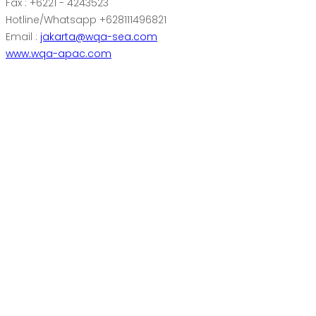
Fax : +6221 - 4243523
Hotline/Whatsapp +628111496821
Email :
jakarta@wqa-sea.com
www.wqa-apac.com