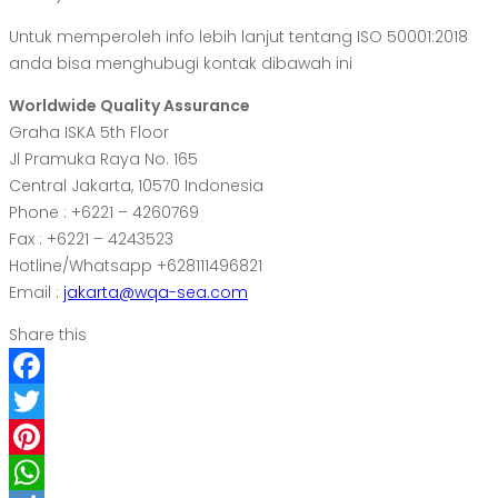
Untuk memperoleh info lebih lanjut tentang ISO 50001:2018
anda bisa menghubugi kontak dibawah ini
Worldwide Quality Assurance
Graha ISKA 5th Floor
Jl Pramuka Raya No. 165
Central Jakarta, 10570 Indonesia
Phone : +6221 – 4260769
Fax : +6221 – 4243523
Hotline/Whatsapp +628111496821
Email :
jakarta@wqa-sea.com
Share this
Facebook
Twitter
Pinterest