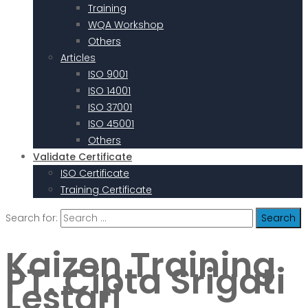
Training
WQA Workshop
Others
Articles
ISO 9001
ISO 14001
ISO 37001
ISO 45001
Others
Validate Certificate
ISO Certificate
Training Certificate
Search for:
Kaizen Training
PT. Cipta Srigati
Lestari