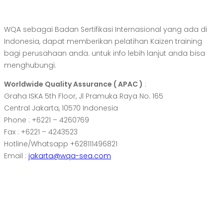
WQA sebagai Badan Sertifikasi Internasional yang ada di
Indonesia, dapat memberikan pelatihan Kaizen training
bagi perusahaan anda. untuk info lebih lanjut anda bisa
menghubungi.
Worldwide Quality Assurance ( APAC )
:
Graha ISKA 5th Floor, Jl Pramuka Raya No. 165
Central Jakarta, 10570 Indonesia
Phone : +6221 – 4260769
Fax : +6221 – 4243523
Hotline/Whatsapp +628111496821
Email :
jakarta@wqa-sea.com