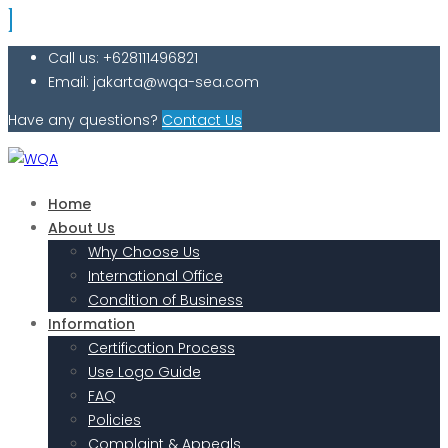
Call us: +628111496821
Email: jakarta@wqa-sea.com
Have any questions?
Contact Us
Home
About Us
Why Choose Us
International Office
Condition of Business
Information
Certification Process
Use Logo Guide
FAQ
Policies
Complaint & Appeals