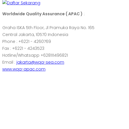
Worldwide Quality Assurance ( APAC )
:
Graha ISKA 5th Floor, Jl Pramuka Raya No. 165
Central Jakarta, 10570 Indonesia
Phone : +6221 - 4260769
Fax : +6221 - 4243523
Hotline/Whatsapp +628111496821
Email :
jakarta@wqa-sea.com
www.wqa-apac.com