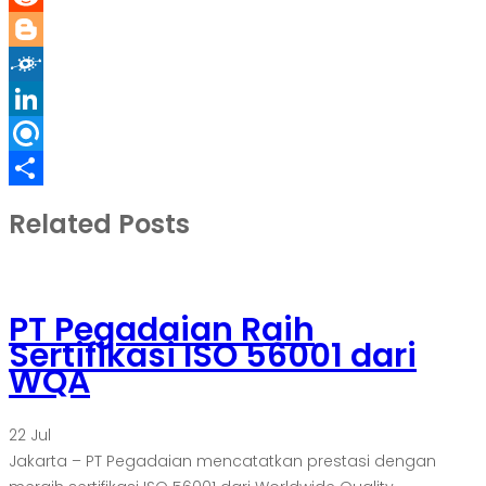
Reddit
Blogger
Folkd
LinkedIn
Refind
Share
Related Posts
PT Pegadaian Raih
Sertifikasi ISO 56001 dari
WQA
22
Jul
Jakarta – PT Pegadaian mencatatkan prestasi dengan