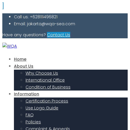
Call us: +628111496821
Email: jakarta@wqa-sea.com
Have any questions?
Contact Us
Home
About Us
Why Choose Us
International Office
Condition of Business
Information
Certification Process
Use Logo Guide
FAQ
Policies
Complaint & Appeals