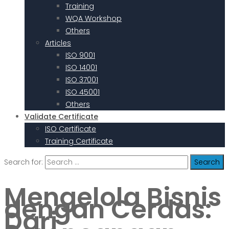
Training
WQA Workshop
Others
Articles
ISO 9001
ISO 14001
ISO 37001
ISO 45001
Others
Validate Certificate
ISO Certificate
Training Certificate
Search for:
Mengelola Bisnis
dengan Cerdas:
Dari