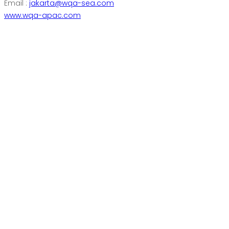
Email :
jakarta@wqa-sea.com
www.wqa-apac.com