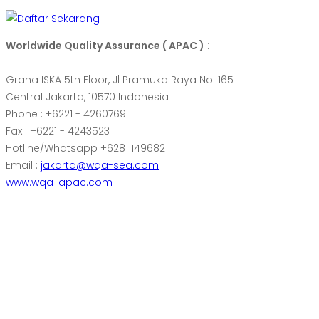
Worldwide Quality Assurance ( APAC )
:
Graha ISKA 5th Floor, Jl Pramuka Raya No. 165
Central Jakarta, 10570 Indonesia
Phone : +6221 - 4260769
Fax : +6221 - 4243523
Hotline/Whatsapp +628111496821
Email :
jakarta@wqa-sea.com
www.wqa-apac.com