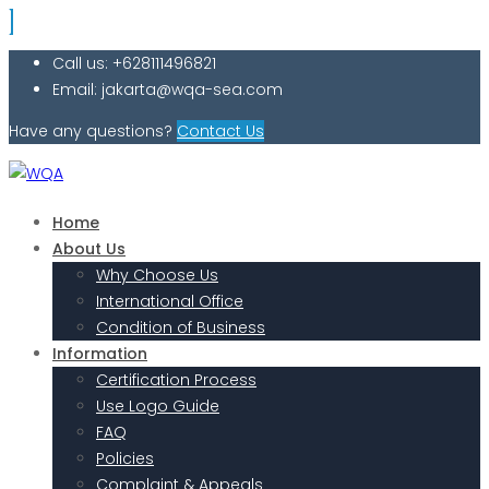
Call us: +628111496821
Email: jakarta@wqa-sea.com
Have any questions?
Contact Us
Home
About Us
Why Choose Us
International Office
Condition of Business
Information
Certification Process
Use Logo Guide
FAQ
Policies
Complaint & Appeals