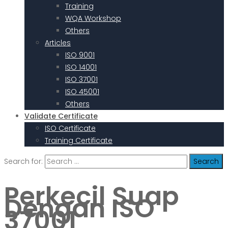
Training
WQA Workshop
Others
Articles
ISO 9001
ISO 14001
ISO 37001
ISO 45001
Others
Validate Certificate
ISO Certificate
Training Certificate
Search for:
Perkecil Suap
Dengan ISO
37001