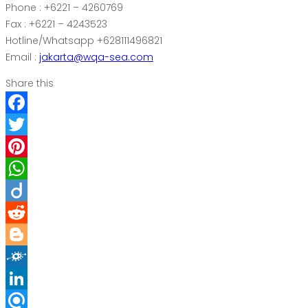
Phone : +6221 – 4260769
Fax : +6221 – 4243523
Hotline/Whatsapp +628111496821
Email :
jakarta@wqa-sea.com
Share this
Facebook
Twitter
Pinterest
WhatsApp
Diigo
Reddit
Blogger
Folkd
LinkedIn