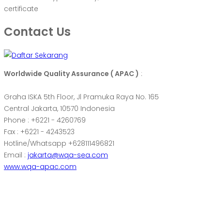
certificate
Contact Us
Worldwide Quality Assurance ( APAC )
:
Graha ISKA 5th Floor, Jl Pramuka Raya No. 165
Central Jakarta, 10570 Indonesia
Phone : +6221 - 4260769
Fax : +6221 - 4243523
Hotline/Whatsapp +628111496821
Email :
jakarta@wqa-sea.com
www.wqa-apac.com