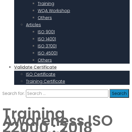
Training
WQA Workshop
Others
Articles
ISO 9001
ISO 14001
ISO 37001
ISO 45001
Others
Validate Certificate
ISO Certificate
Training Certificate
Search for:
Training
Awareness ISO
22000 : 2018