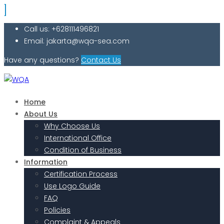
Call us: +628111496821
Email: jakarta@wqa-sea.com
Have any questions?
Contact Us
Home
About Us
Why Choose Us
International Office
Condition of Business
Information
Certification Process
Use Logo Guide
FAQ
Policies
Complaint & Appeals