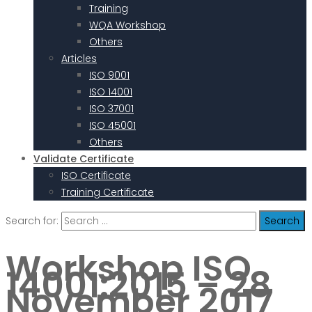
Training
WQA Workshop
Others
Articles
ISO 9001
ISO 14001
ISO 37001
ISO 45001
Others
Validate Certificate
ISO Certificate
Training Certificate
Search for:
Workshop ISO
14001:2015 – 28
November 2017