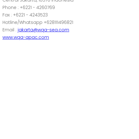
Central Jakarta, 10570 Indonesia
Phone : +6221 - 4260769
Fax : +6221 - 4243523
Hotline/Whatsapp +628111496821
Email :
jakarta@wqa-sea.com
www.wqa-apac.com