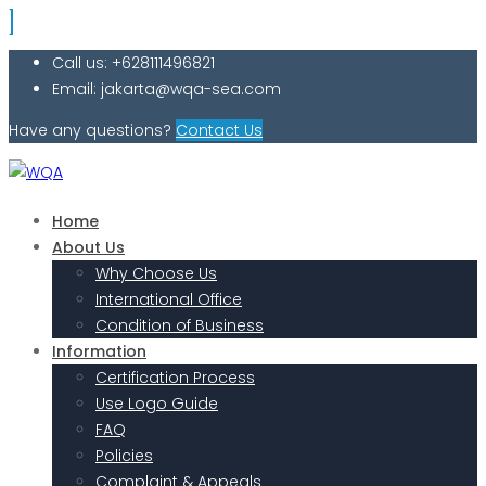
Call us: +628111496821
Email: jakarta@wqa-sea.com
Have any questions?
Contact Us
Home
About Us
Why Choose Us
International Office
Condition of Business
Information
Certification Process
Use Logo Guide
FAQ
Policies
Complaint & Appeals