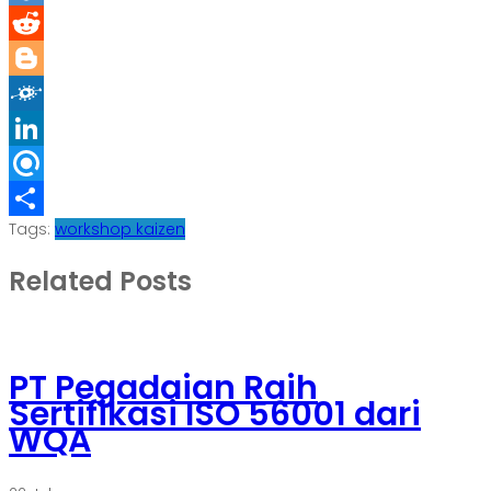
Diigo
Reddit
Blogger
Folkd
LinkedIn
Refind
Tags:
workshop kaizen
Share
Related Posts
PT Pegadaian Raih
Sertifikasi ISO 56001 dari
WQA