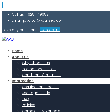
Call us: +628111496821
Email: jakarta@wqa-sea.com
Have any questions?
Contact Us
Home
About Us
Why Choose Us
International Office
Condition of Business
Information
Certification Process
Use Logo Guide
FAQ
Policies
Complaint & Appeals