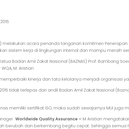
 2015
(MUI) melakukan acara penanda tanganan komitmen Penerapan S
kan sistem kerja di lingkungan internal dan mampu meraih ser
Ketua Badan Amil Zakat Nasional (BAZNAS) Prof. Bambang Soed
WQA, M. Aristian
emperbaiki kinerja dan tata kelolanya menjadi organisasi yan
15 tidak terlepas dari andil Badan Amil Zakat Nasional (Ba
 memiliki sertifikat ISO, maka sudah sewajarnya MUI juga m
Manager
Worldwide Quality Assurance –
M Aristian mengataka
lah berubah dan berkembang begitu cepat. Sehingga semua ha