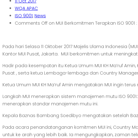
11
Oct 2017
WQA APAC
ISO 9001
,
News
Comments Off
on MUI Berkomitmen Terapkan ISO 9001 :
Pada hari Selasa 11 Oktober 2017 Majelis Ulama Indonesia 
Kantor MUI Pusat, Jakarta. MUI berkomitmen untuk meningkat
Hadir pada kesempatan itu Ketua Umum MUI KH Ma’ruf Amin, 
Pusat , serta ketua Lembaga-lembaga dan Country Manager 
Ketua Umum MUI KH Ma’ruf Amin mengatakan MUI ingin terus m
Langkah MUI menerapkan sistem manajemen mutu ISO 9001:20
menerapkan standar manajemen mutu ini.
Kepala Baznas Bambang Soedibyo mengatakan setelah Baznas
Pada acara penandatanganan komitmen MUI ini, Country 
untuk ke arah yang lebih baik. Ia mengungkapkan, zaman te