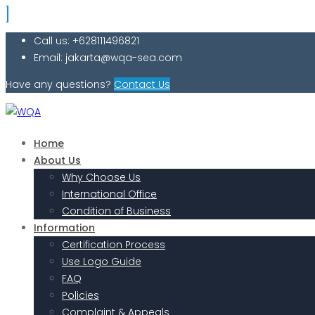
Call us: +628111496821
Email: jakarta@wqa-sea.com
Have any questions?
Contact Us
Home
About Us
Why Choose Us
International Office
Condition of Business
Information
Certification Process
Use Logo Guide
FAQ
Policies
Complaint & Appeals