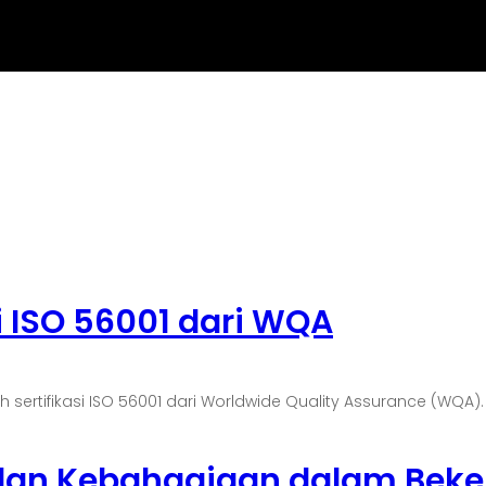
i ISO 56001 dari WQA
tifikasi ISO 56001 dari Worldwide Quality Assurance (WQA). Sert
 dan Kebahagiaan dalam Beke