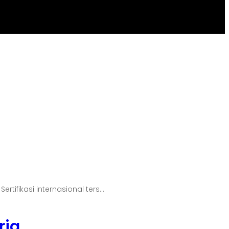
ifikasi internasional ters...
rja