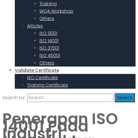
Training
WQA Workshop
Others
Articles
ISO 9001
ISO 14001
ISO 37001
ISO 45001
Others
Validate Certificate
ISO Certificate
Training Certificate
Search for:
Penerapan ISO
14001 Pada
Industri