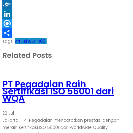
Blogger
Folkd
LinkedIn
Refind
Tags:
Artikel ISO 14001
Share
Related Posts
PT Pegadaian Raih
Sertifikasi ISO 56001 dari
WQA
22
Jul
Jakarta – PT Pegadaian mencatatkan prestasi dengan
meraih sertifikasi ISO 56001 dari Worldwide Quality