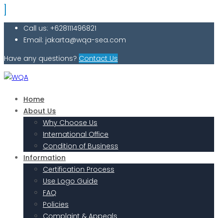
Call us: +628111496821
Email: jakarta@wqa-sea.com
Have any questions?
Contact Us
Home
About Us
Why Choose Us
International Office
Condition of Business
Information
Certification Process
Use Logo Guide
FAQ
Policies
Complaint & Appeals