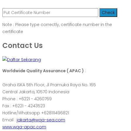
Note : Please type correctly, certificate number in the
certificate
Contact Us
Worldwide Quality Assurance ( APAC )
:
Graha ISKA 5th Floor, Jl Pramuka Raya No. 165
Central Jakarta, 10570 Indonesia
Phone : +6221 - 4260769
Fax : +6221 - 4243523
Hotline/Whatsapp +628111496821
Email :
jakarta@wqa-sea.com
www.wqa-apac.com